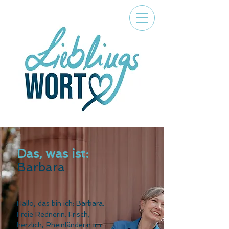
Das, was ist:
Barbara
Hallo, das bin ich: Barbara.
Freie Rednerin. Frisch,
herzlich, Rheinländerin im