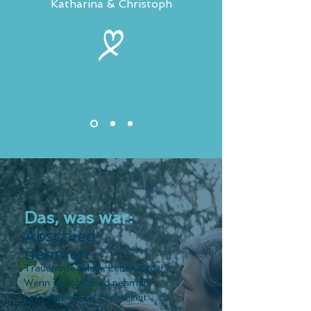
Katharina & Christoph
Das, was war:
Abschied
nehmen
Trauerrede? Nein, Lebensrede!
Wenn wir Abschied nehmen,
berühren wir die Endlichkeit.