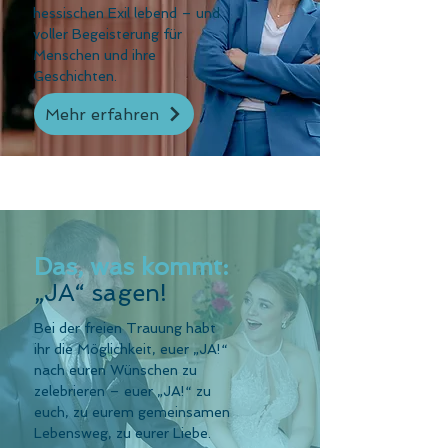
hessischen Exil lebend – und
voller Begeisterung für
Menschen und ihre
Geschichten.
Mehr erfahren
Das, was kommt:
„JA“ sagen!
Bei der freien Trauung habt
ihr die Möglichkeit, euer „JA!“
nach euren Wünschen zu
zelebrieren – euer „JA!“ zu
euch, zu eurem gemeinsamen
Lebensweg, zu eurer Liebe.